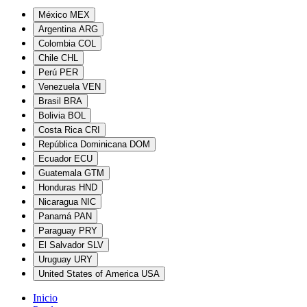
México
MEX
Argentina
ARG
Colombia
COL
Chile
CHL
Perú
PER
Venezuela
VEN
Brasil
BRA
Bolivia
BOL
Costa Rica
CRI
República Dominicana
DOM
Ecuador
ECU
Guatemala
GTM
Honduras
HND
Nicaragua
NIC
Panamá
PAN
Paraguay
PRY
El Salvador
SLV
Uruguay
URY
United States of America
USA
Inicio