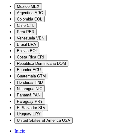
México
MEX
Argentina
ARG
Colombia
COL
Chile
CHL
Perú
PER
Venezuela
VEN
Brasil
BRA
Bolivia
BOL
Costa Rica
CRI
República Dominicana
DOM
Ecuador
ECU
Guatemala
GTM
Honduras
HND
Nicaragua
NIC
Panamá
PAN
Paraguay
PRY
El Salvador
SLV
Uruguay
URY
United States of America
USA
Inicio