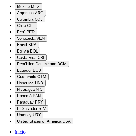
México
MEX
Argentina
ARG
Colombia
COL
Chile
CHL
Perú
PER
Venezuela
VEN
Brasil
BRA
Bolivia
BOL
Costa Rica
CRI
República Dominicana
DOM
Ecuador
ECU
Guatemala
GTM
Honduras
HND
Nicaragua
NIC
Panamá
PAN
Paraguay
PRY
El Salvador
SLV
Uruguay
URY
United States of America
USA
Inicio