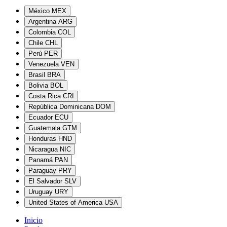
México
MEX
Argentina
ARG
Colombia
COL
Chile
CHL
Perú
PER
Venezuela
VEN
Brasil
BRA
Bolivia
BOL
Costa Rica
CRI
República Dominicana
DOM
Ecuador
ECU
Guatemala
GTM
Honduras
HND
Nicaragua
NIC
Panamá
PAN
Paraguay
PRY
El Salvador
SLV
Uruguay
URY
United States of America
USA
Inicio